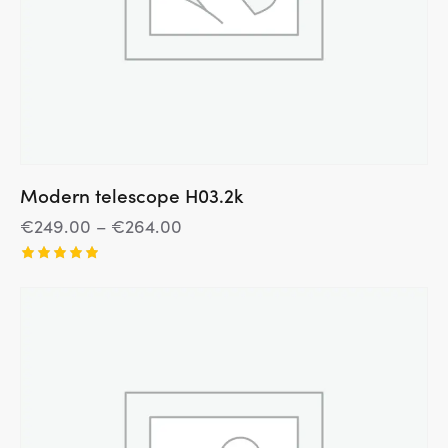
Modern telescope H03.2k
€
249.00
–
€
264.00
Įvertinim
as:
5.00
iš 5