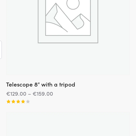
Telescope 8″ with a tripod
€
129.00
–
€
159.00
Įvertini
mas:
4.00
iš 5