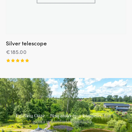
Silver telescope
€
185.00
Įvertinim
as:
5.00
iš 5
Egliškių Oazė – Jūsų atokvėpio kampelis,
kur
gamta ir komfortas susitinka.