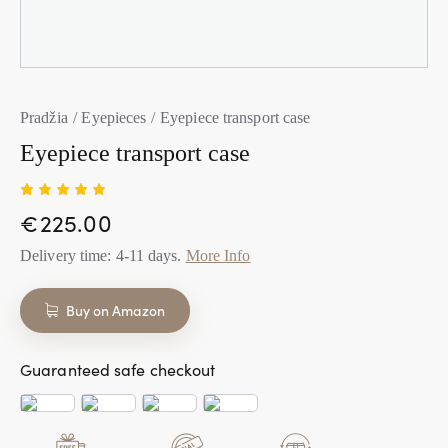
Pradžia
Eyepieces
Eyepiece transport case
Eyepiece transport case
Įvertini
1
€
225.00
mas:
5.00
iš
5 (viso
Delivery time:
4-11
days.
More Info
įvertinim
ų:
)
Buy on Amazon
Guaranteed safe checkout