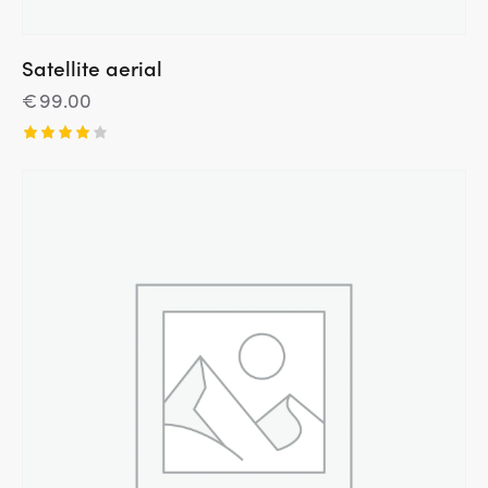
Satellite aerial
€
99.00
Įvertini
mas:
4.00
iš 5